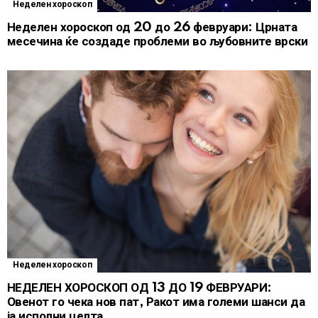
Неделен хороскоп
Неделен хороскоп од 20 до 26 февруари: Црната
месечина ќе создаде проблеми во љубовните врски
Неделен хороскоп
НЕДЕЛЕН ХОРОСКОП ОД 13 ДО 19 ФЕВРУАРИ:
Овенот го чека нов пат, Ракот има големи шанси да
ја исполни целта