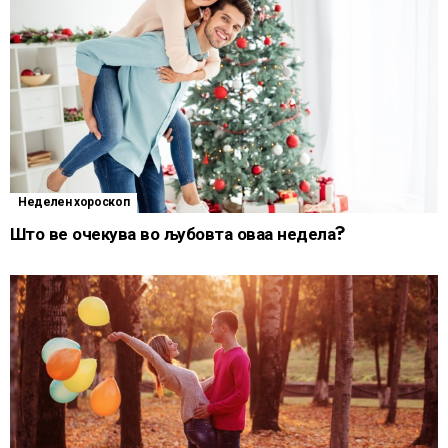
Неделен хороскоп
Што ве очекува во љубовта оваа недела?