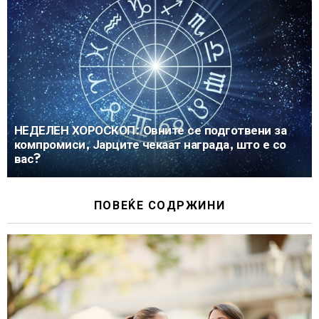
НЕДЕЛЕН ХОРОСКОП: Овните се подготвени за
компромиси, Јарците чекаат награда, што е со
вас?
ПОВЕЌЕ СОДРЖИНИ