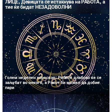
ЛИЦЕ, Девицата се истакнува на РАБОТА, а
тие ќе бидат НЕЗАДОВОЛНИ
Голем неделен хороскоп: Рибите длабоко ќе се
заљубат во некого, а Ракот би можел да добие
пари