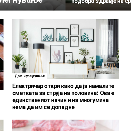
подобро здравје на с
Дом и уредување
Електричар откри како да ја намалите
сметката за струја на половина: Ова е
единствениот начин и на многумина
нема да им се допадне