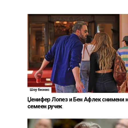
Шоу бизнис
Џенифер Лопез и Бен Афлек снимени 
семеен ручек