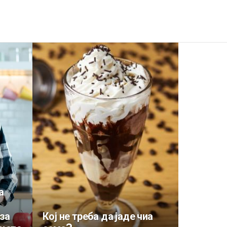
а
за
Кој не треба да јаде чиа