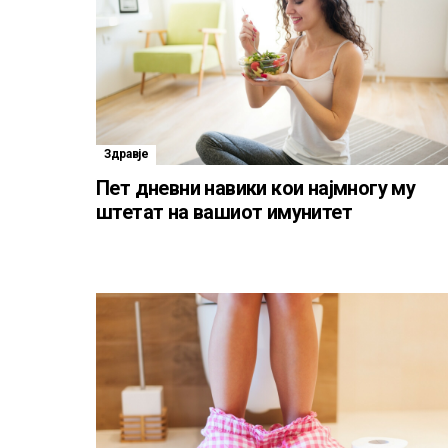
Здравје
Пет дневни навики кои најмногу му
штетат на вашиот имунитет