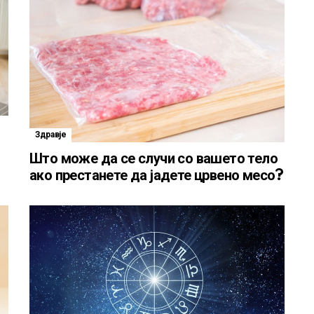
Здравје
Што може да се случи со вашето тело
ако престанете да јадете црвено месо?