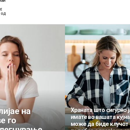
ЈАВИ
Е
 ОД
лијае на
Храната што сигурно ј
имате во вашата кујна
е го
може да биде клучот 
 легнување