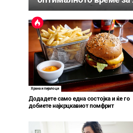
НАШ
ПРЕДЛОГ
Храна и пијалоци
Додадете само една состојка и ќе го
добиете најкрцкавиот помфрит