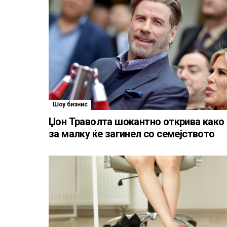
Шоу бизнис
Џон Траволта шокантно открива како
за малку ќе загинел со семејството