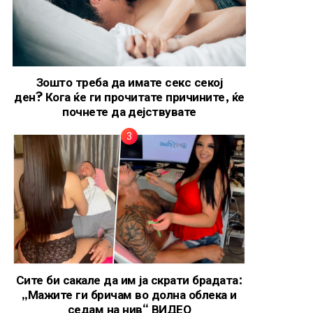
Зошто треба да имате секс секој
ден? Кога ќе ги прочитате причините, ќе
почнете да дејствувате
Сите би сакале да им ја скрати брадата:
„Мажите ги бричам во долна облека и
седам на нив“ ВИДЕО