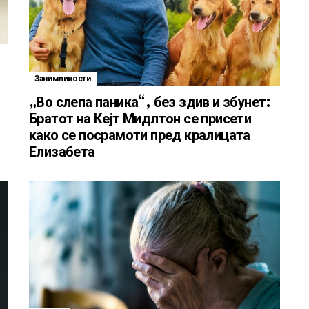
Занимливости
„Во слепа паника“, без здив и збунет:
Братот на Кејт Мидлтон се присети
како се посрамоти пред кралицата
Елизабета