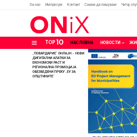
За нас
Импресум
Контакт
Сакам да пишувам
Читај слу
10
TOP
НАСЛОВНА
НОВОСТИ
ЖИ
Menu
„ПОВАРДАРИЕ“ ОНЛАЈН – НОВИ
LATEST
ДИГИТАЛНИ АЛАТКИ ЗА
STORIES
ЕКОНОМСКИ РАСТ И
РЕГИОНАЛНА ПРОМОЦИЈА
ОБЕЗБЕДЕНИ ПРЕКУ „ЕУ ЗА
ОПШТИНИТЕ“