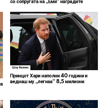
со сопругата на „Еми“ наградите
Шоу бизнис
Принцот Хари наполни 40 години и
веднаш му „легнаа“ 8,5 милиони
на