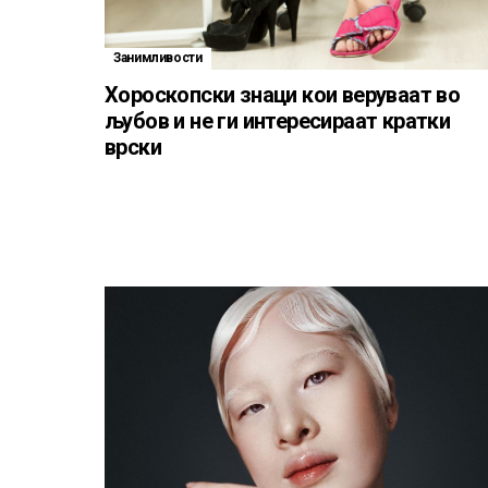
Занимливости
Хороскопски знаци кои веруваат во
љубов и не ги интересираат кратки
врски