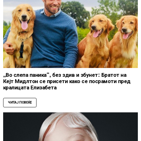
„Во слепа паника“, без здив и збунет: Братот на
Кејт Мидлтон се присети како се посрамоти пред
кралицата Елизабета
ЧИТАЈ ПОВЕЌЕ