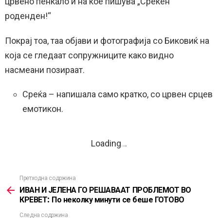
црвено пенкало и на кое пишува „Среќен
роденден!“
Покрај тоа, таа објави и фотографија со Биковиќ на
која се гледаат сопружниците како видно
насмеани позираат.
Среќа – напишала само кратко, со црвен срцев
емотикон.
Loading
.
.
.
Претходна содржина
See
more
ИВАН И ЈЕЛЕНА ГО РЕШАВААТ ПРОБЛЕМОТ ВО
КРЕВЕТ: По неколку минути се беше ГОТОВО
Следна содржина