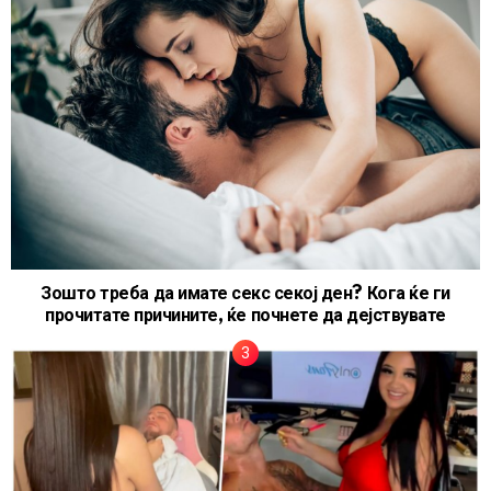
Зошто треба да имате секс секој ден? Кога ќе ги
прочитате причините, ќе почнете да дејствувате