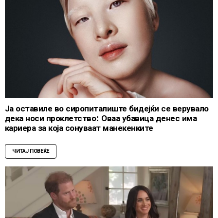
Ја оставиле во сиропиталиште бидејќи се верувало
дека носи проклетство: Оваа убавица денес има
кариера за која сонуваат манекенките
ЧИТАЈ ПОВЕЌЕ