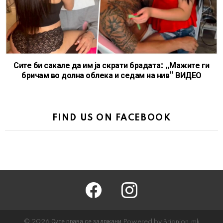
Сите би сакале да им ја скрати брадата: „Мажите ги
бричам во долна облека и седам на нив“ ВИДЕО
FIND US ON FACEBOOK
facebook
instagram
© 2026 Сите права се задржани Powered by Brianion.mk