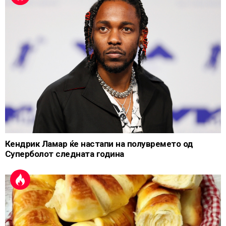
Кендрик Ламар ќе настапи на полувремето од
Суперболот следната година