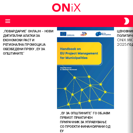
S
S
Menu
„ПОВАРДАРИЕ“ ОНЛАЈН – НОВИ
ЦЕНОВНИК
LATEST
ДИГИТАЛНИ АЛАТКИ ЗА
ПОЛИТИЧ
STORIES
ЕКОНОМСКИ РАСТ И
ONIX.MK
РЕГИОНАЛНА ПРОМОЦИЈА
2025 ГО
ОБЕЗБЕДЕНИ ПРЕКУ „ЕУ ЗА
ОПШТИНИТЕ“
„ЕУ ЗА ОПШТИНИТЕ“ ГО ОБЈАВИ
ПРВИОТ ПРАКТИЧЕН
ПРИРАЧНИК ЗА УПРАВУВАЊЕ
СО ПРОЕКТИ ФИНАНСИРАНИ ОД
ЕУ