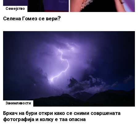
Семејство
Селена Гомез се вери?
Занимливости
Бркач на бури откри како се сними совршената
фотографија и колку е таа опасна