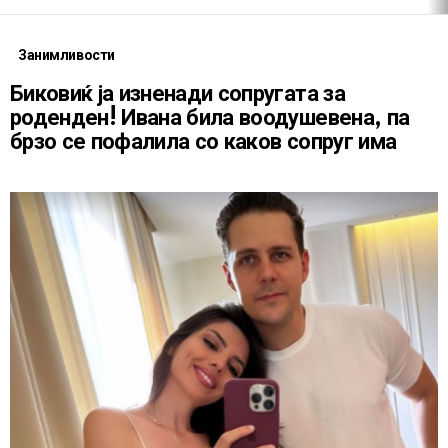
Занимливости
Биковиќ ја изненади сопругата за
роденден! Ивана била воодушевена, па
брзо се пофалила со каков сопруг има