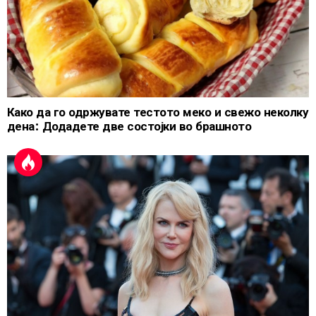
Како да го одржувате тестото меко и свежо неколку
дена: Додадете две состојки во брашното