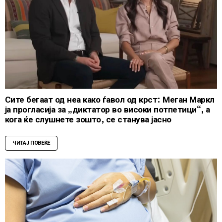
Сите бегаат од неа како ѓавол од крст: Меган Маркл
ја прогласија за „диктатор во високи потпетици“, а
кога ќе слушнете зошто, се станува јасно
ЧИТАЈ ПОВЕЌЕ