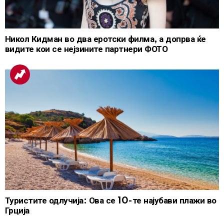
Никол Кидман во два еротски филма, а допрва ќе
видите кои се нејзините партнери ФОТО
Туристите одлучија: Ова се 10-те најубави плажи во
Грција