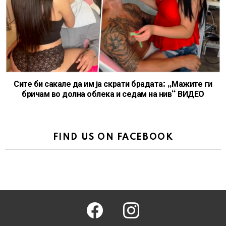
Сите би сакале да им ја скрати брадата: „Мажите ги
бричам во долна облека и седам на нив“ ВИДЕО
FIND US ON FACEBOOK
facebook
instagram