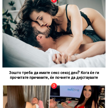
Зошто треба да имате секс секој ден? Кога ќе ги
прочитате причините, ќе почнете да дејствувате