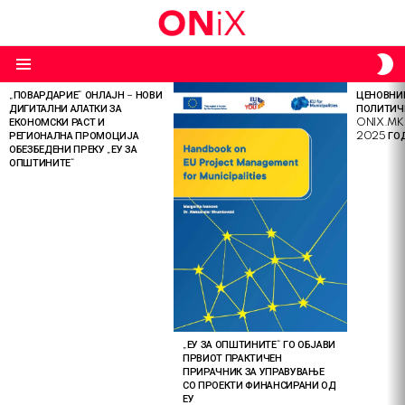
S
S
Menu
„ПОВАРДАРИЕ“ ОНЛАЈН – НОВИ
ЦЕНОВНИК
LATEST
ДИГИТАЛНИ АЛАТКИ ЗА
ПОЛИТИЧ
STORIES
ЕКОНОМСКИ РАСТ И
ONIX.MK
РЕГИОНАЛНА ПРОМОЦИЈА
2025 ГО
ОБЕЗБЕДЕНИ ПРЕКУ „ЕУ ЗА
ОПШТИНИТЕ“
„ЕУ ЗА ОПШТИНИТЕ“ ГО ОБЈАВИ
ПРВИОТ ПРАКТИЧЕН
ПРИРАЧНИК ЗА УПРАВУВАЊЕ
СО ПРОЕКТИ ФИНАНСИРАНИ ОД
ЕУ