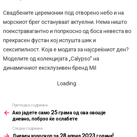
Свадбените церемонии под отворено небо и на
морскиот брег остануваат актуелни. Нема ништо
поекстравагантно и попркосно од боса невеста во
прекрасен фустан кој испушта шик и
сексипилност. Која е модата за најсреќниот ден?
Моделите од колекцијата „Calypso“ на
динамичниот ексклузивен бренд Mil
Loading
.
.
.
Претходна содржина
See
more
Ако јадете само 25 грама од ова овошје
дневно, побрзо ќе ослабете
Следна содржина
Дневен хороскоп за 28 април 2023 година!