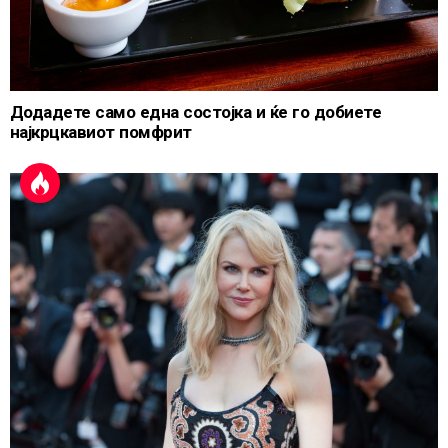
Додадете само една состојка и ќе го добиете
најкрцкавиот помфрит