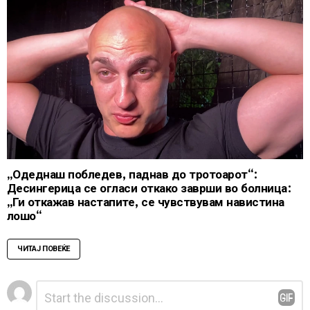
„Одеднаш побледев, паднав до тротоарот“:
Десингерица се огласи откако заврши во болница:
„Ги откажав настапите, се чувствувам навистина
лошо“
ЧИТАЈ ПОВЕЌЕ
Leave
Comment
*
a