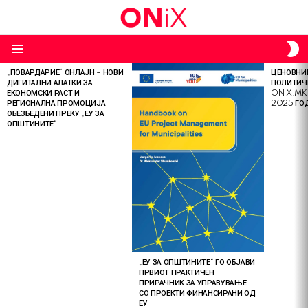
S
S
Menu
„ПОВАРДАРИЕ“ ОНЛАЈН – НОВИ
ЦЕНОВНИК
LATEST
ДИГИТАЛНИ АЛАТКИ ЗА
ПОЛИТИЧ
STORIES
ЕКОНОМСКИ РАСТ И
ONIX.MK
РЕГИОНАЛНА ПРОМОЦИЈА
2025 ГО
ОБЕЗБЕДЕНИ ПРЕКУ „ЕУ ЗА
ОПШТИНИТЕ“
„ЕУ ЗА ОПШТИНИТЕ“ ГО ОБЈАВИ
ПРВИОТ ПРАКТИЧЕН
ПРИРАЧНИК ЗА УПРАВУВАЊЕ
СО ПРОЕКТИ ФИНАНСИРАНИ ОД
ЕУ