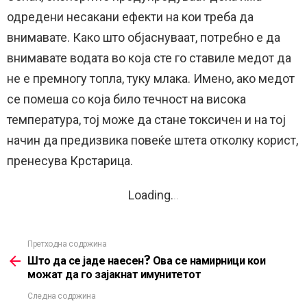
одредени несакани ефекти на кои треба да
внимавате. Како што објаснуваат, потребно е да
внимавате водата во која сте го ставиле медот да
не е премногу топла, туку млака. Имено, ако медот
се помеша со која било течност на висока
температура, тој може да стане токсичен и на тој
начин да предизвика повеќе штета отколку корист,
пренесува Крстарица.
Loading
.
.
.
Претходна содржина
See
more
Што да се јаде наесен? Ова се намирници кои
можат да го зајакнат имунитетот
Следна содржина