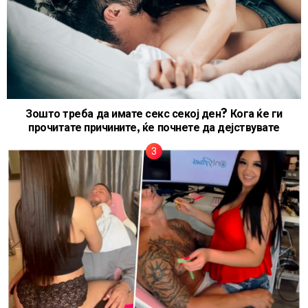
Зошто треба да имате секс секој ден? Кога ќе ги
прочитате причините, ќе почнете да дејствувате