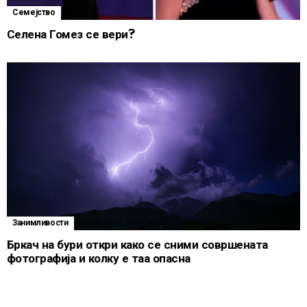
Семејство
Селена Гомез се вери?
Занимливости
Бркач на бури откри како се сними совршената
фотографија и колку е таа опасна