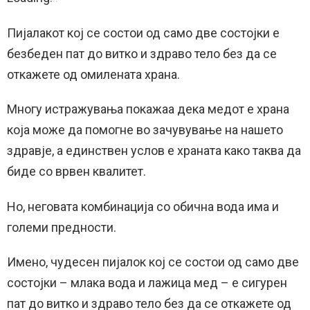
Пијалакот кој се состои од само две состојки е
безбеден пат до витко и здраво тело без да се
откажете од омилената храна.
Многу истражувања покажаа дека медот е храна
која може да помогне во зачувување на нашето
здравје, а единствен услов е храната како таква да
биде со врвен квалитет.
Но, неговата комбинација со обична вода има и
големи предности.
Имено, чудесен пијалок кој се состои од само две
состојки – млака вода и лажица мед – е сигурен
пат до витко и здраво тело без да се откажете од