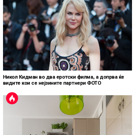
Никол Кидман во два еротски филма, а допрва ќе
видите кои се нејзините партнери ФОТО