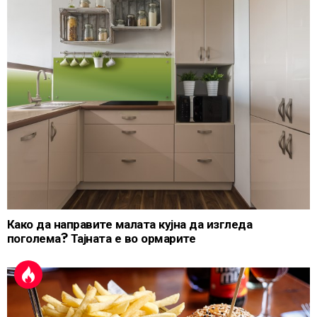
Како да направите малата кујна да изгледа
поголема? Тајната е во ормарите