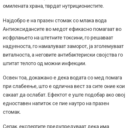
омилената храна, тврдат нутриционистите.
Најдобро е на празен стомак со млака вода
Антиоксидансите во медот ефикасно помагаат во
исфрлањето на штетните токсини, го решаваат
надуеноста, го намалуваат заморот, ја зголемуваат
виталноста, а неговите антибактериски својства го
штитат телото од можни инфекции.
Освен тоа, докажано е дека водата со мед помага
при слабеење, што е одлична вест за сите оние кои
сакаат да ослабат. Ефектот е уште подобар ако овој
едноставен напиток се пие наутро на празен
стомак.
Сепак, експертите предупредуваат дека има