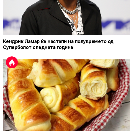
Кендрик Ламар ќе настапи на полувремето од
Суперболот следната година