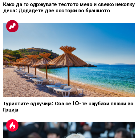
Како да го одржувате тестото меко и свежо неколку
дена: Додадете две состојки во брашното
Туристите одлучија: Ова се 10-те најубави плажи во
Грција