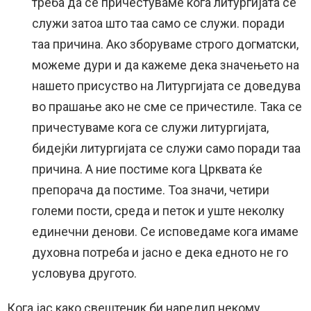
треба да се причестуваме кога литургијата се
служи затоа што таа само се служи. поради
таа причина. Ако зборуваме строго догматски,
можеме дури и да кажеме дека значењето на
нашето присуство на Литургијата се доведува
во прашање ако не сме се причестиле. Така се
причестуваме кога се служи литургијата,
бидејќи литургијата се служи само поради таа
причина. А ние постиме кога Црквата ќе
препорача да постиме. Тоа значи, четири
големи пости, среда и петок и уште неколку
единечни денови. Се исповедаме кога имаме
духовна потреба и јасно е дека едното не го
условува другото.
Кога јас како свештеник би наредил некому