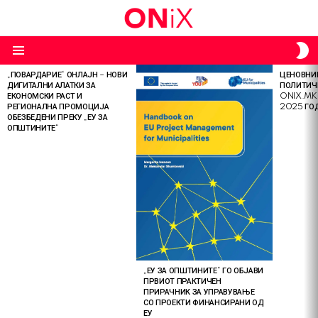
S
S
Menu
„ПОВАРДАРИЕ“ ОНЛАЈН – НОВИ
ЦЕНОВНИК
LATEST
ДИГИТАЛНИ АЛАТКИ ЗА
ПОЛИТИЧ
STORIES
ЕКОНОМСКИ РАСТ И
ONIX.MK
РЕГИОНАЛНА ПРОМОЦИЈА
2025 ГО
ОБЕЗБЕДЕНИ ПРЕКУ „ЕУ ЗА
ОПШТИНИТЕ“
„ЕУ ЗА ОПШТИНИТЕ“ ГО ОБЈАВИ
ПРВИОТ ПРАКТИЧЕН
ПРИРАЧНИК ЗА УПРАВУВАЊЕ
СО ПРОЕКТИ ФИНАНСИРАНИ ОД
ЕУ