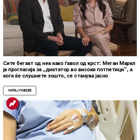
Сите бегаат од неа како ѓавол од крст: Меган Маркл
ја прогласија за „диктатор во високи потпетици“, а
кога ќе слушнете зошто, се станува јасно
ЧИТАЈ ПОВЕЌЕ