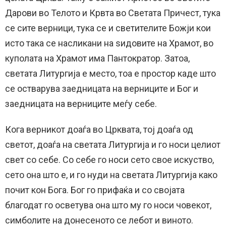
Дарови во Телото и Крвта во Светата Причест, тука
се сите верници, тука се и светителите Божји кои
исто така се насликани на ѕидовите на Храмот, во
куполата на Храмот има Пантократор. Затоа,
светата Литургија е место, тоа е простор каде што
се остварува заедницата на верниците и Бог и
заедницата на верниците меѓу себе.
Кога верникот доаѓа во Црквата, тој доаѓа од
светот, доаѓа на светата Литургија и го носи целиот
свет со себе. Со себе го носи сето свое искуство,
сето она што е, и го нуди на светата Литургија како
почит кон Бога. Бог го прифаќа и со својата
благодат го осветува она што му го носи човекот,
симболите на донесеното се лебот и виното.