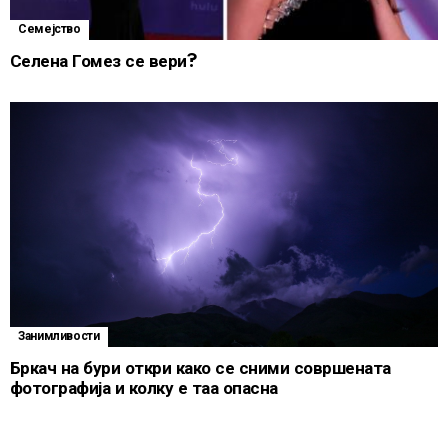
Семејство
Селена Гомез се вери?
Занимливости
Бркач на бури откри како се сними совршената
фотографија и колку е таа опасна