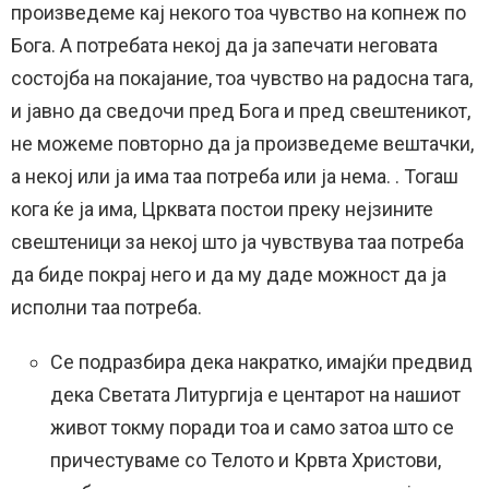
произведеме кај некого тоа чувство на копнеж по
Бога. А потребата некој да ја запечати неговата
состојба на покајание, тоа чувство на радосна тага,
и јавно да сведочи пред Бога и пред свештеникот,
не можеме повторно да ја произведеме вештачки,
а некој или ја има таа потреба или ја нема. . Тогаш
кога ќе ја има, Црквата постои преку нејзините
свештеници за некој што ја чувствува таа потреба
да биде покрај него и да му даде можност да ја
исполни таа потреба.
Се подразбира дека накратко, имајќи предвид
дека Светата Литургија е центарот на нашиот
живот токму поради тоа и само затоа што се
причестуваме со Телото и Крвта Христови,