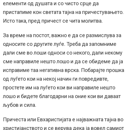
елементи од душата и со чисто срце да
пристапиме кон светата тајна на причестувањето.
Исто така, пред причест се чита молитва.
За време на постот, важно е да се размислува за
односите со другите луѓе. Треба да запомниме
дали сме во лоши односи со некого, дали некому
сме направиле нешто лошо и да се обидеме да ја
исправиме таа негативна врска. Побарајте прошка
од луѓето кои на некој начин ги повредивте,
простете им на луѓето кои ви направиле нешто
лошо и бидете благодарни на оние кои ви даваат
љубов и сила.
Причеста или Евхаристијата е најважната тајна во
христијанството и се верува дека ја вовел самиот