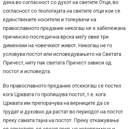
дека во согласност со духот на светите Отци, во
согласност со теологијата на светите отци кои се
единствените носители и толкувачи на
православното предание никогаш не е забележана
причинско-последична врска меѓу овие три
димензии на човечкиот живот. Никогаш не го
условува постот или исповедувањето на Светата
Причест, ниту пак светата Причест зависи од
постот и исповедта.
Во православното предание отсекогаш се постел
кога Црквата го пропишува постот, т.е. кога
Црквата им препорачува на верниците да се
трудат и духовно да растат во периодот на постот
преку самата тајна на постот. Преку откажување
од страстите, од својот грев, но истовремено и