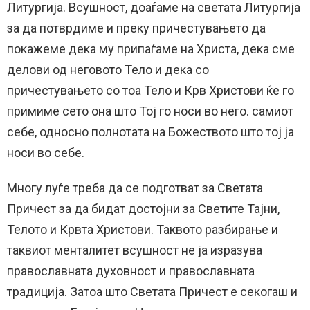
Литургија. Всушност, доаѓаме на светата Литургија
за да потврдиме и преку причестувањето да
покажеме дека му припаѓаме на Христа, дека сме
делови од неговото Тело и дека со
причестувањето со тоа Тело и Крв Христови ќе го
примиме сето она што Тој го носи во него. самиот
себе, односно полнотата на Божеството што тој ја
носи во себе.
Многу луѓе треба да се подготват за Светата
Причест за да бидат достојни за Светите Тајни,
Телото и Крвта Христови. Таквото разбирање и
таквиот менталитет всушност не ја изразува
православната духовност и православната
традиција. Затоа што Светата Причест е секогаш и