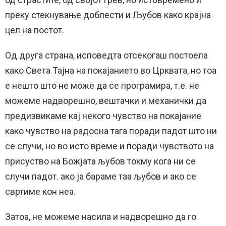
преку стекнување доблести и Љубов како крајна
цел на постот.
Од друга страна, исповедта отсекогаш постоела
како Света Тајна на покајанието во Црквата, но тоа
е нешто што не може да се програмира, т.е. не
можеме надворешно, вештачки и механички да
предизвикаме кај некого чувство на покајание
како чувство на радосна тага поради падот што ни
се случи, но во исто време и поради чувството на
присуство на Божјата љубов токму кога ни се
случи падот. ако ја бараме таа љубов и ако се
свртиме кон неа.
Затоа, не можеме насила и надворешно да го