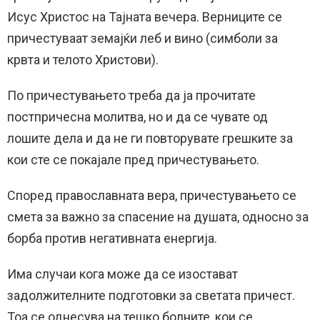
Исус Христос на Тајната вечера. Верниците се
причестуваат земајќи леб и вино (симболи за
крвта и телото Христови).
По причестувањето треба да ја прочитате
постпричесна молитва, но и да се чувате од
лошите дела и да не ги повторувате грешките за
кои сте се покајале пред причестувањето.
Според православната вера, причестувањето се
смета за важно за спасение на душата, односно за
борба против негативната енергија.
Има случаи кога може да се изостават
задолжителните подготовки за светата причест.
Тоа се однесува на тешко болните, кои се