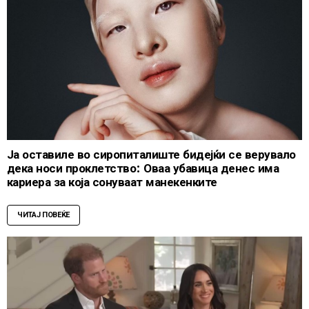
Ја оставиле во сиропиталиште бидејќи се верувало
дека носи проклетство: Оваа убавица денес има
кариера за која сонуваат манекенките
ЧИТАЈ ПОВЕЌЕ