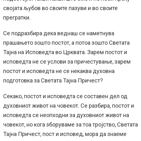
својата љубов во своите пазуви и во своите
прегратки.
Се подразбира дека веднаш се наметнува
прашањето зошто постот, а потоа зошто Светата
Тајна на Исповедта во Црквата. Зарем постот и
исповедта не се услови за причестување, зарем
постот и исповедта не се некаква духовна
подготовка за Светата Тајна Причест?
Секако, постот и исповедта се составен дел од
духовниот живот на човекот. Се разбира, постот и
исповедта се неопходни за духовниот живот на
човекот, но кога зборуваме за тоа тројство, Светата
Тајна Причест, пост и исповед, мора да знаеме