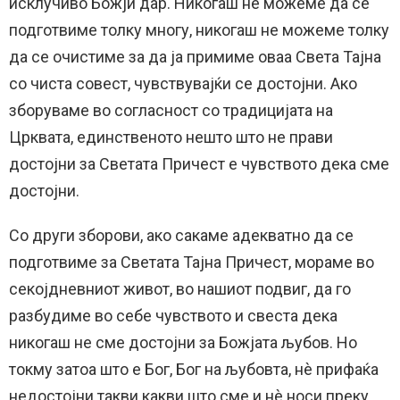
исклучиво Божји дар. Никогаш не можеме да се
подготвиме толку многу, никогаш не можеме толку
да се очистиме за да ја примиме оваа Света Тајна
со чиста совест, чувствувајќи се достојни. Ако
зборуваме во согласност со традицијата на
Црквата, единственото нешто што не прави
достојни за Светата Причест е чувството дека сме
достојни.
Со други зборови, ако сакаме адекватно да се
подготвиме за Светата Тајна Причест, мораме во
секојдневниот живот, во нашиот подвиг, да го
разбудиме во себе чувството и свеста дека
никогаш не сме достојни за Божјата љубов. Но
токму затоа што е Бог, Бог на љубовта, нè прифаќа
недостојни такви какви што сме и нè носи преку