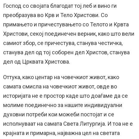
Господ со својата благодат тој леб и вино ги
преобразува во Крв и Тело Христови. Со
примањето и причестувањето со Телото и Крвта
Христови, секој поединечен верник, како што вели
самиот збор, се причестува, станува честичка,
станува дел од тој соборен дел Христов, станува
дел од Црквата Христова.
Оттука, како центар на човечкиот живот, како
самата смисла на човечкиот живот, овде во
историјата не е простор каде што доаѓаме да се
молиме поединечно за нашите индивидуални
духовни потреби кои можеби постојат и се
исполнуваат на самата Света Литургија. И тоа не е
крајната и примарна, најважна цел на светата