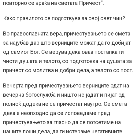
повторно се враќа на светата Причест“.
Како правилото се подготвува за овој свет чин?
Во православната вера, причестувањето се смета
за најубав дар што верниците можат да го добијат
од самиот Бог. Се верува дека оваа постапка ги
чисти душата и телото, со подготовка на душата за
причест со молитва и добри дела, а телото со пост.
Вечерта пред причестувањето верниците одат на
вечерна богослужба и ништо не јадат и пијат од
полноќ додека не се причестат наутро. Се смета
дека е неопходно да се исповедаме пред
причестувањето за гласно да се потсетиме на
нашите лоши дела, да ги истераме негативните