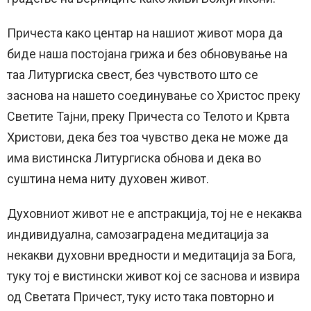
Причеста како центар на нашиот живот мора да
биде наша постојана грижа и без обновување на
таа Литургиска свест, без чувството што се
заснова на нашето соединување со Христос преку
Светите Тајни, преку Причеста со Телото и Крвта
Христови, дека без тоа чувство дека не може да
има вистинска Литургиска обнова и дека во
суштина нема ниту духовен живот.
Духовниот живот не е апстракција, тој не е некаква
индивидуална, самозаградена медитација за
некакви духовни вредности и медитација за Бога,
туку тој е вистински живот кој се заснова и извира
од Светата Причест, туку исто така повторно и