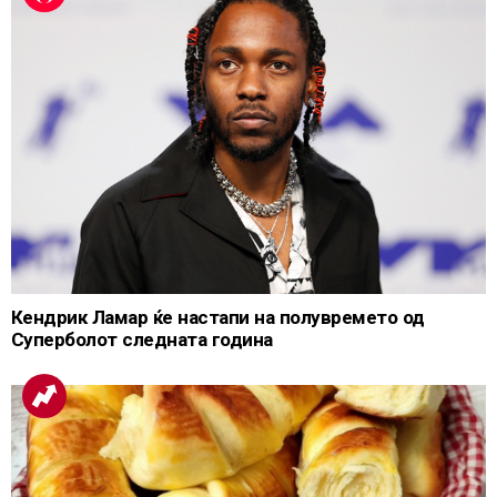
Кендрик Ламар ќе настапи на полувремето од
Суперболот следната година