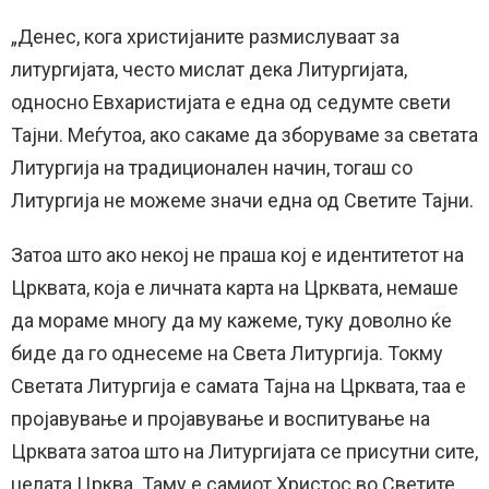
„Денес, кога христијаните размислуваат за
литургијата, често мислат дека Литургијата,
односно Евхаристијата е една од седумте свети
Тајни. Меѓутоа, ако сакаме да зборуваме за светата
Литургија на традиционален начин, тогаш со
Литургија не можеме значи една од Светите Тајни.
Затоа што ако некој не праша кој е идентитетот на
Црквата, која е личната карта на Црквата, немаше
да мораме многу да му кажеме, туку доволно ќе
биде да го однесеме на Света Литургија. Токму
Светата Литургија е самата Тајна на Црквата, таа е
пројавување и пројавување и воспитување на
Црквата затоа што на Литургијата се присутни сите,
целата Црква. Таму е самиот Христос во Светите