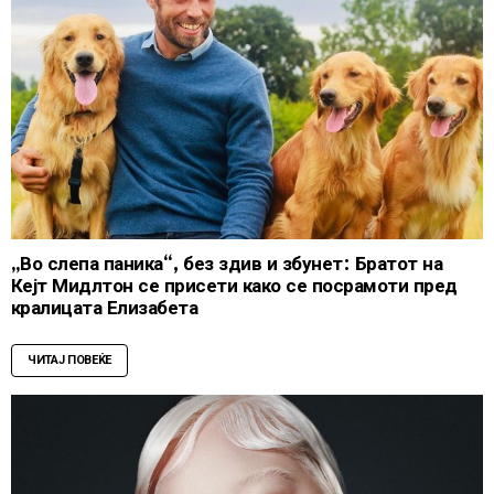
„Во слепа паника“, без здив и збунет: Братот на
Кејт Мидлтон се присети како се посрамоти пред
кралицата Елизабета
ЧИТАЈ ПОВЕЌЕ