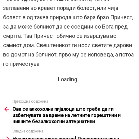
заглавени во кревет поради болест, или чија
болест е од таква природа што бара брзо Причест,
за да може болниот да се соедини со Бога пред
смртта. Таа Причест обично се извршува во
самиот дом. Свештеникот ги носи светите дарови
во домот на болниот, прво му се исповеда, а потоа
го причестува.
Loading
.
.
.
Претходна содржина
See
more
Ова се алкохолни пијалоци што треба да ги
избегнувате за време на летните горештини и
нивните безалкохолни алтернативи
Следна содржина
Незамисливо злосторство! Репрезентативец