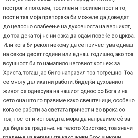
построг и поголем, посилен и посилен пост и тој
пост и таа моја препорака би можеле да доведат
до целосно слабеење на духовноста на верникот,
до тоа дека тој не ни сака да одам повеќе во црква.
Или кога би рекол некому да се причестува еднаш
на секои десет години или еднаш годишно, ако тоа
всушност би го намалило неговиот копнеж за
Христа, тогаш јас би го направил тоа погрешно. Тоа
се многу деликатни работи, бидејќи духовниот
живот се однесува на нашиот однос со Бога и на
сето она што го правиме како свештеници, особено
кога се работи за светата причест и во врска со
тоа, постот и исповедта, мора да направиме сè за
да биде за градење. на телото Христово, тоа значи
градење на верниците како живи Божји икони.