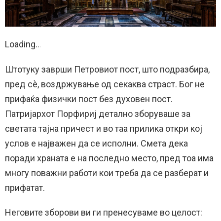
Loading
.
.
.
Штотуку заврши Петровиот пост, што подразбира,
пред сè, воздржување од секаква страст. Бог не
прифаќа физички пост без духовен пост.
Патријархот Порфириј детално зборуваше за
светата тајна причест и во таа прилика откри кој
услов е најважен да се исполни. Смета дека
поради храната е на последно место, пред тоа има
многу поважни работи кои треба да се разберат и
прифатат.
Неговите зборови ви ги пренесуваме во целост: