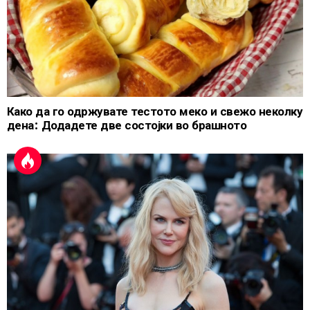
Како да го одржувате тестото меко и свежо неколку
дена: Додадете две состојки во брашното