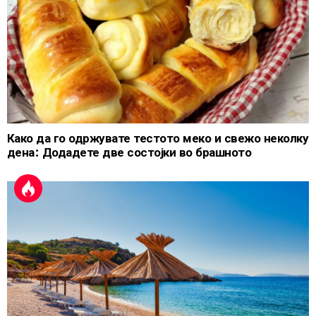
Како да го одржувате тестото меко и свежо неколку
дена: Додадете две состојки во брашното