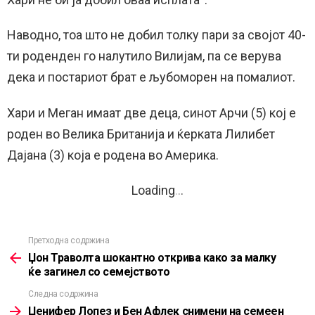
Наводно, тоа што не добил толку пари за својот 40-
ти роденден го налутило Вилијам, па се верува
дека и постариот брат е љубоморен на помалиот.
Хари и Меган имаат две деца, синот Арчи (5) кој е
роден во Велика Британија и ќерката Лилибет
Дајана (3) која е родена во Америка.
Loading
.
.
.
Претходна содржина
See
more
Џон Траволта шокантно открива како за малку
ќе загинел со семејството
Следна содржина
Џенифер Лопез и Бен Афлек снимени на семеен