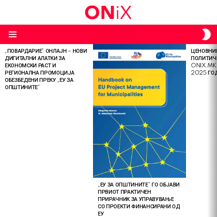
S
S
Menu
„ПОВАРДАРИЕ“ ОНЛАЈН – НОВИ
ЦЕНОВНИК
LATEST
ДИГИТАЛНИ АЛАТКИ ЗА
ПОЛИТИЧ
STORIES
ЕКОНОМСКИ РАСТ И
ONIX.MK
РЕГИОНАЛНА ПРОМОЦИЈА
2025 ГО
ОБЕЗБЕДЕНИ ПРЕКУ „ЕУ ЗА
ОПШТИНИТЕ“
„ЕУ ЗА ОПШТИНИТЕ“ ГО ОБЈАВИ
ПРВИОТ ПРАКТИЧЕН
ПРИРАЧНИК ЗА УПРАВУВАЊЕ
СО ПРОЕКТИ ФИНАНСИРАНИ ОД
ЕУ