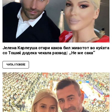
Јелена Карлеуша откри каков бил животот во куќата
со Тошиќ додека чекала развод: „Не ме сака“
ЧИТАЈ ПОВЕЌЕ