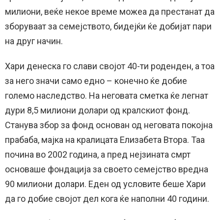
милиони, веќе некое време можеа да престанат да
зборуваат за семејството, бидејќи ќе добијат пари
на друг начин.
Хари денеска го слави својот 40-ти роденден, а тоа
за него значи само едно – конечно ќе добие
големо наследство. На неговата сметка ќе легнат
дури 8,5 милиони долари од кралскиот фонд.
Станува збор за фонд основан од неговата покојна
прабаба, мајка на кралицата Елизабета Втора. Таа
почина во 2002 година, а пред нејзината смрт
основаше фондација за своето семејство вредна
90 милиони долари. Еден од условите беше Хари
да го добие својот дел кога ќе наполни 40 години.