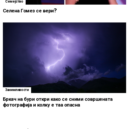
Семејство
Селена Гомез се вери?
Занимливости
Бркач на бури откри како се сними совршената
фотографија и колку е таа опасна