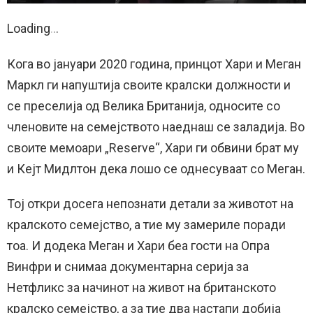
Loading
.
.
.
Кога во јануари 2020 година, принцот Хари и Меган
Маркл ги напуштија своите кралски должности и
се преселија од Велика Британија, односите со
членовите на семејството наеднаш се заладија. Во
своите мемоари „Reserve“, Хари ги обвини брат му
и Кејт Мидлтон дека лошо се однесуваат со Меган.
Тој откри досега непознати детали за животот на
кралското семејство, а тие му замериле поради
тоа. И додека Меган и Хари беа гости на Опра
Винфри и снимаа документарна серија за
Нетфликс за начинот на живот на британското
кралско семејство, а за тие два настапи добија