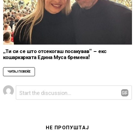
„Ти си се што отсекогаш посакував“ – екс
кошаркарката Едина Муса бремена!
ЧИТАЈ ПОВЕЌЕ
Leave
Comment
*
a
Reply
НЕ ПРОПУШТАЈ