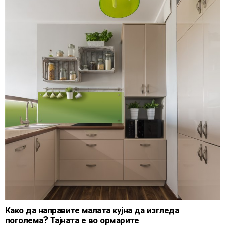
Како да направите малата кујна да изгледа
поголема? Тајната е во ормарите