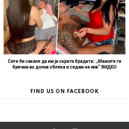
Сите би сакале да им ја скрати брадата: „Мажите ги
бричам во долна облека и седам на нив“ ВИДЕО
FIND US ON FACEBOOK