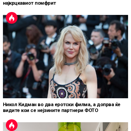
најкрцкавиот помфрит
Никол Кидман во два еротски филма, а допрва ќе
видите кои се нејзините партнери ФОТО