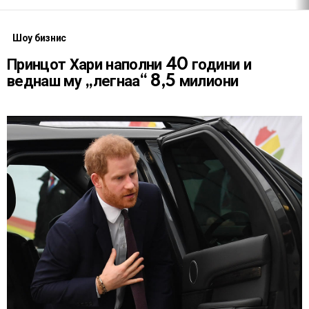
Шоу бизнис
Принцот Хари наполни 40 години и
веднаш му „легнаа“ 8,5 милиони