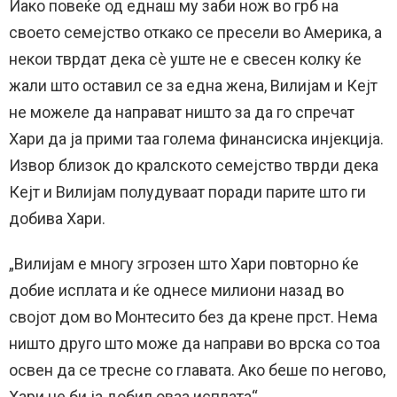
Иако повеќе од еднаш му заби нож во грб на
своето семејство откако се пресели во Америка, а
некои тврдат дека сè уште не е свесен колку ќе
жали што оставил се за една жена, Вилијам и Кејт
не можеле да направат ништо за да го спречат
Хари да ја прими таа голема финансиска инјекција.
Извор близок до кралското семејство тврди дека
Кејт и Вилијам полудуваат поради парите што ги
добива Хари.
„Вилијам е многу згрозен што Хари повторно ќе
добие исплата и ќе однесе милиони назад во
својот дом во Монтесито без да крене прст. Нема
ништо друго што може да направи во врска со тоа
освен да се тресне со главата. Ако беше по негово,
Хари не би ја добил оваа исплата“.