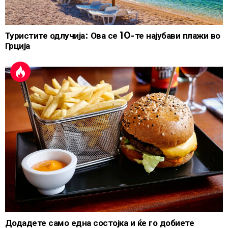
Туристите одлучија: Ова се 10-те најубави плажи во
Грција
Додадете само една состојка и ќе го добиете