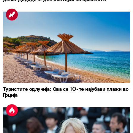
Туристите одлучија: Ова се 10-те најубави плажи во
Грција