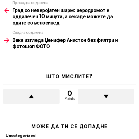
Претходна содржина
See
more
Град со неверојатен шарм: аеродромот е
оддалечен 10 минути, а секаде можете да
одите со велосипед
Следна содржина
Вака изгледа Џенифер Анистон без филтри и
фотошоп ФОТО
ШТО МИСЛИТЕ?
0
Points
МОЖЕ ДА ТИ СЕ ДОПАДНЕ
Uncategorized