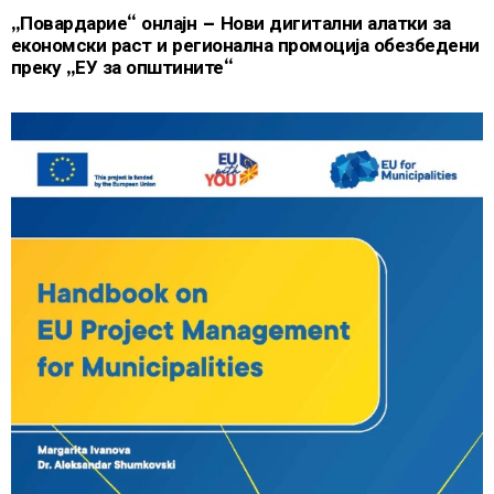
„Повардарие“ онлајн – Нови дигитални алатки за
економски раст и регионална промоција обезбедени
преку „ЕУ за општините“