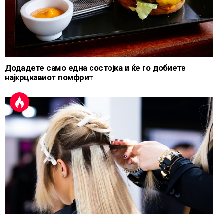
Додадете само една состојка и ќе го добиете
најкрцкавиот помфрит