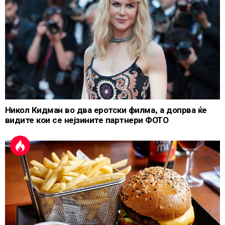
Никол Кидман во два еротски филма, а допрва ќе
видите кои се нејзините партнери ФОТО