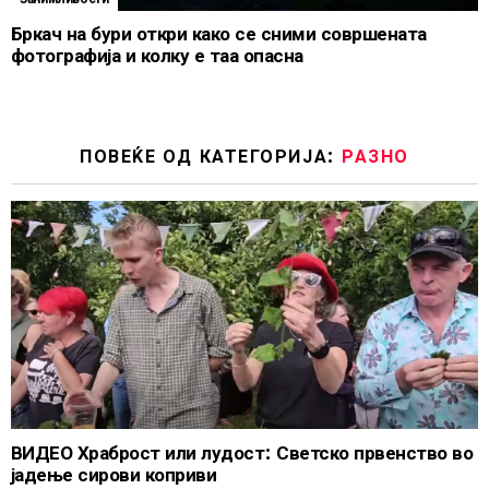
Бркач на бури откри како се сними совршената
фотографија и колку е таа опасна
ПОВЕЌЕ ОД КАТЕГОРИЈА:
РАЗНО
ВИДЕО Храброст или лудост: Светско првенство во
јадење сирови коприви