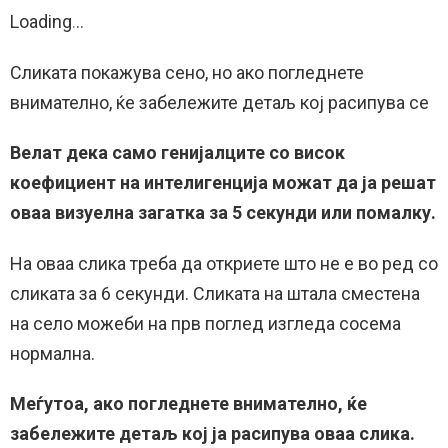
Loading
.
.
.
Сликата покажува сено, но ако погледнете
внимателно, ќе забележите детаљ кој расипува се
Велат дека само генијалците со висок
коефициент на интелигенција можат да ја решат
оваа визуелна загатка за 5 секунди или помалку.
На оваа слика треба да откриете што не е во ред со
сликата за 6 секунди. Сликата на штала сместена
на село можеби на прв поглед изгледа сосема
нормална.
Меѓутоа, ако погледнете внимателно, ќе
забележите детаљ кој ја расипува оваа слика.