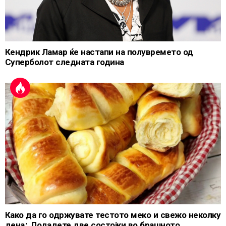
Кендрик Ламар ќе настапи на полувремето од
Суперболот следната година
Како да го одржувате тестото меко и свежо неколку
дена: Додадете две состојки во брашното