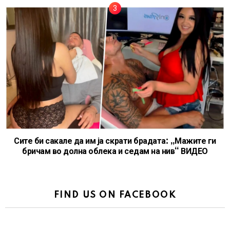
Сите би сакале да им ја скрати брадата: „Мажите ги
бричам во долна облека и седам на нив“ ВИДЕО
FIND US ON FACEBOOK