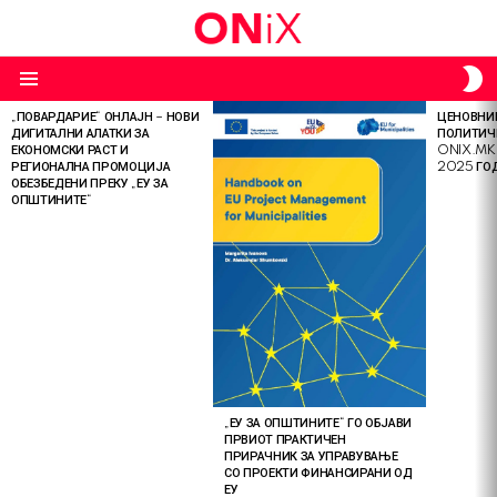
S
S
Menu
„ПОВАРДАРИЕ“ ОНЛАЈН – НОВИ
ЦЕНОВНИК
LATEST
ДИГИТАЛНИ АЛАТКИ ЗА
ПОЛИТИЧ
STORIES
ЕКОНОМСКИ РАСТ И
ONIX.MK
РЕГИОНАЛНА ПРОМОЦИЈА
2025 ГО
ОБЕЗБЕДЕНИ ПРЕКУ „ЕУ ЗА
ОПШТИНИТЕ“
„ЕУ ЗА ОПШТИНИТЕ“ ГО ОБЈАВИ
ПРВИОТ ПРАКТИЧЕН
ПРИРАЧНИК ЗА УПРАВУВАЊЕ
СО ПРОЕКТИ ФИНАНСИРАНИ ОД
ЕУ