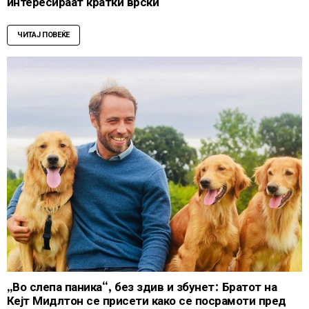
интересираат кратки врски
ЧИТАЈ ПОВЕЌЕ
„Во слепа паника“, без здив и збунет: Братот на
Кејт Мидлтон се присети како се посрамоти пред