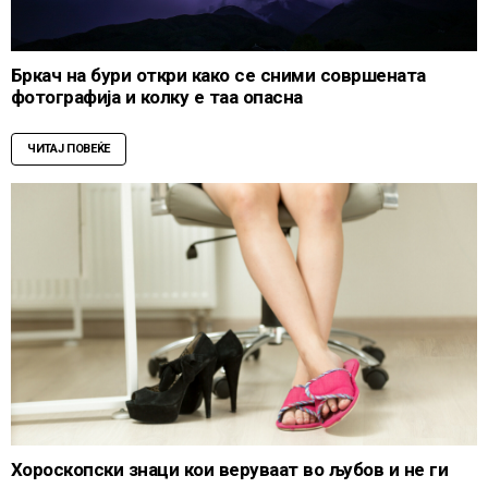
Бркач на бури откри како се сними совршената
фотографија и колку е таа опасна
ЧИТАЈ ПОВЕЌЕ
Хороскопски знаци кои веруваат во љубов и не ги