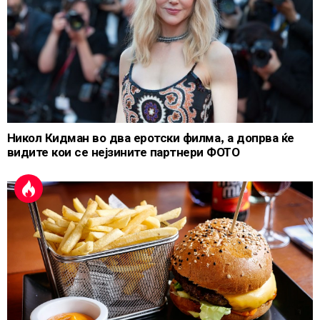
Никол Кидман во два еротски филма, а допрва ќе
видите кои се нејзините партнери ФОТО