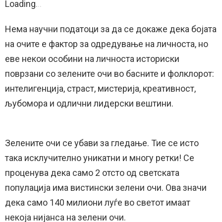
Loading
.
.
.
Нема научни податоци за да се докаже дека бојата
на очите е фактор за одредување на личноста, но
еве некои особини на личноста историски
поврзани со зелените очи во басните и фолклорот:
интелигенција, страст, мистерија, креативност,
љубомора и одлични лидерски вештини.
Зелените очи се убави за гледање. Тие се исто
така исклучително уникатни и многу ретки! Се
проценува дека само 2 отсто од светската
популација има вистински зелени очи. Ова значи
дека само 140 милиони луѓе во светот имаат
некоја нијанса на зелени очи.