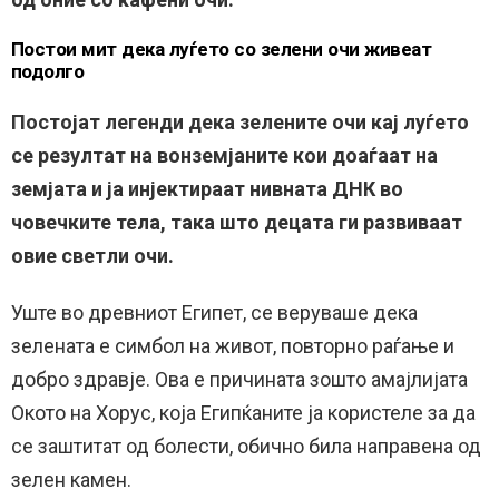
Постои мит дека луѓето со зелени очи живеат
подолго
Постојат легенди дека зелените очи кај луѓето
се резултат на вонземјаните кои доаѓаат на
земјата и ја инјектираат нивната ДНК во
човечките тела, така што децата ги развиваат
овие светли очи.
Уште во древниот Египет, се веруваше дека
зелената е симбол на живот, повторно раѓање и
добро здравје. Ова е причината зошто амајлијата
Окото на Хорус, која Египќаните ја користеле за да
се заштитат од болести, обично била направена од
зелен камен.