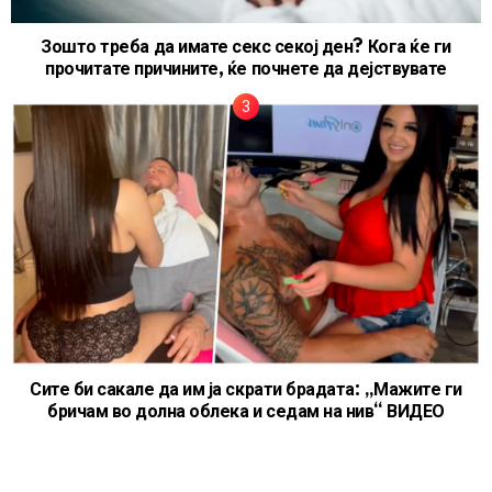
Зошто треба да имате секс секој ден? Кога ќе ги
прочитате причините, ќе почнете да дејствувате
Сите би сакале да им ја скрати брадата: „Мажите ги
бричам во долна облека и седам на нив“ ВИДЕО