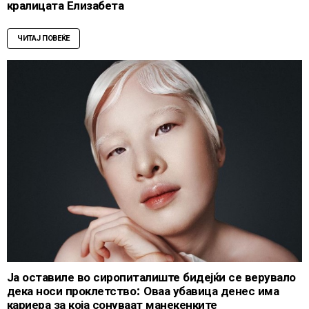
кралицата Елизабета
ЧИТАЈ ПОВЕЌЕ
Ја оставиле во сиропиталиште бидејќи се верувало
дека носи проклетство: Оваа убавица денес има
кариера за која сонуваат манекенките