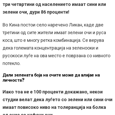
три четвртини од населението имаат сини или
зелени очи, дури 86 проценти!
Во Кина постои село наречено Ликан, каде две
третини од сите жители имаат зелени очи и руса
коса, што е многу ретка комбинација. Се верува
дека големата концентрација на зеленооки и
русокоси луѓе на ова место е поврзана со нивното
потекло.
Дали зелената боја на очите може да влијае на
личноста?
Иако тоа не е 100 проценти докажано, некои
студии велат дека луѓето со зелени или сини очи
имаат повисоко ниво на толеранција на болка
од оние со кафени очи.