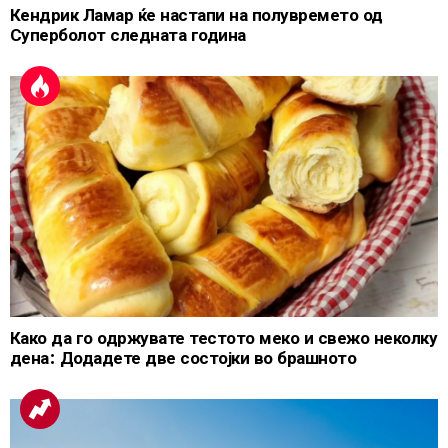
Кендрик Ламар ќе настапи на полувремето од
Суперболот следната година
Како да го одржувате тестото меко и свежо неколку
дена: Додадете две состојки во брашното