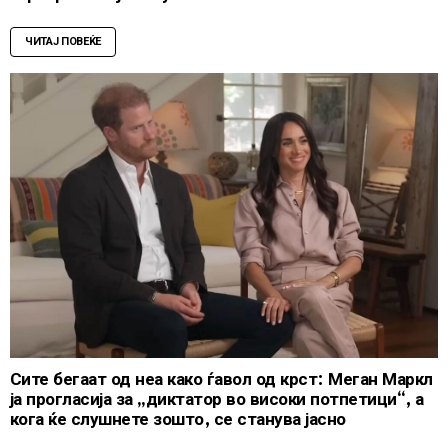
ЧИТАЈ ПОВЕЌЕ
Сите бегаат од неа како ѓавол од крст: Меган Маркл
ја прогласија за „диктатор во високи потпетици“, а
кога ќе слушнете зошто, се станува јасно