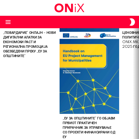
S
S
Menu
„ПОВАРДАРИЕ“ ОНЛАЈН – НОВИ
ЦЕНОВНИК
LATEST
ДИГИТАЛНИ АЛАТКИ ЗА
ПОЛИТИЧ
STORIES
ЕКОНОМСКИ РАСТ И
ONIX.MK
РЕГИОНАЛНА ПРОМОЦИЈА
2025 ГО
ОБЕЗБЕДЕНИ ПРЕКУ „ЕУ ЗА
ОПШТИНИТЕ“
„ЕУ ЗА ОПШТИНИТЕ“ ГО ОБЈАВИ
ПРВИОТ ПРАКТИЧЕН
ПРИРАЧНИК ЗА УПРАВУВАЊЕ
СО ПРОЕКТИ ФИНАНСИРАНИ ОД
ЕУ