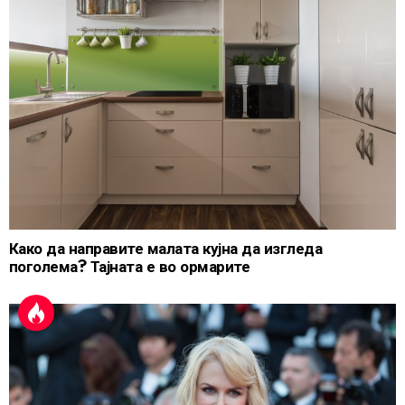
Како да направите малата кујна да изгледа
поголема? Тајната е во ормарите