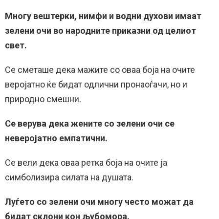
Многу вештерки, нимфи ​​и водни духови имаат
зелени очи во народните приказни од целиот
свет.
Се сметаше дека мажите со оваа боја на очите
веројатно ќе бидат одлични пронаоѓачи, но и
природно смешни.
Се верува дека жените со зелени очи се
неверојатно емпатични.
Се вели дека оваа ретка боја на очите ја
симболизира силата на душата.
Луѓето со зелени очи многу често можат да
бидат склони кон љубомора.