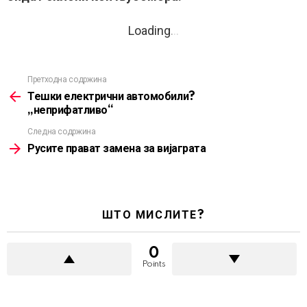
Loading
.
.
.
Претходна содржина
See
more
Тешки електрични автомобили?
„неприфатливо“
Следна содржина
Русите прават замена за вијаграта
ШТО МИСЛИТЕ?
0
Points