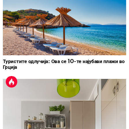
Туристите одлучија: Ова се 10-те најубави плажи во
Грција