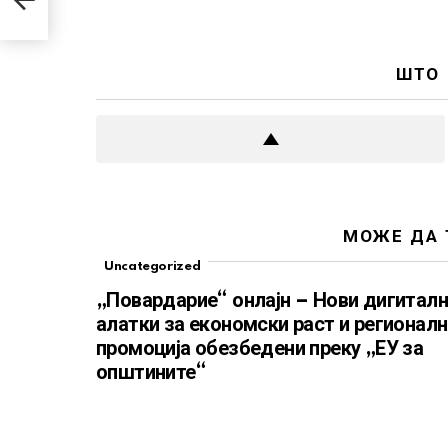
ШТО
МОЖЕ ДА 
Uncategorized
„Повардарие“ онлајн – Нови дигитал
алатки за економски раст и регионал
промоција обезбедени преку „ЕУ за
општините“