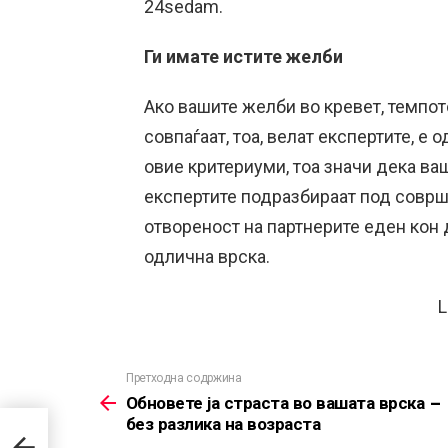
24sedam.
Ги имате истите желби
Ако вашите желби во кревет, темпот
совпаѓаат, тоа, велат експертите, е 
овие критериуми, тоа значи дека ва
експертите подразбираат под соврш
отвореност на партнерите еден кон 
одлична врска.
L
Претходна содржина
See
more
Обновете ја страста во вашата врска –
без разлика на возраста
а –