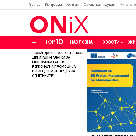
За нас
Импресум
Контакт
Сакам да пишувам
Читај слу
10
TOP
НАСЛОВНА
НОВОСТИ
ЖИ
Menu
„ПОВАРДАРИЕ“ ОНЛАЈН – НОВИ
LATEST
ДИГИТАЛНИ АЛАТКИ ЗА
STORIES
ЕКОНОМСКИ РАСТ И
РЕГИОНАЛНА ПРОМОЦИЈА
ОБЕЗБЕДЕНИ ПРЕКУ „ЕУ ЗА
ОПШТИНИТЕ“