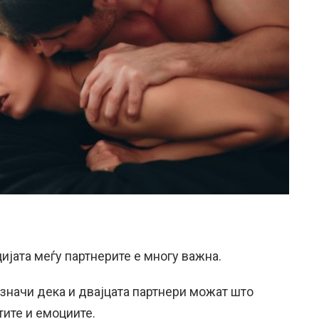
јата меѓу партнерите е многу важна.
значи дека и двајцата партнери можат што
тите и емоциите.