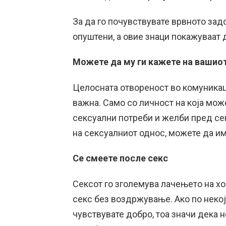
За да го почувствувате врвното зад
опуштени, а овие знаци покажуваат д
Можете да му ги кажете на вашиот
Целосната отвореност во комуникац
важна. Само со личност на која мож
сексуални потреби и желби пред сек
на сексуалниот однос, можете да и
Се смеете после секс
Сексот го зголемува лачењето на хо
секс без воздржување. Ако по некој
чувствувате добро, тоа значи дека 