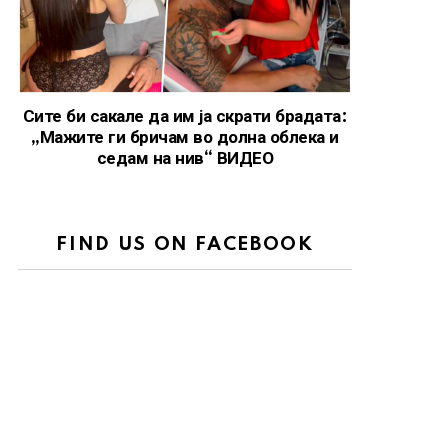
Сите би сакале да им ја скрати брадата:
„Мажите ги бричам во долна облека и
седам на нив“ ВИДЕО
FIND US ON FACEBOOK