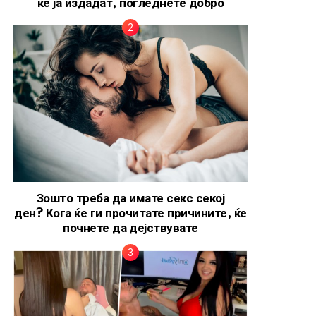
ќе ја издадат, погледнете добро
Зошто треба да имате секс секој
ден? Кога ќе ги прочитате причините, ќе
почнете да дејствувате