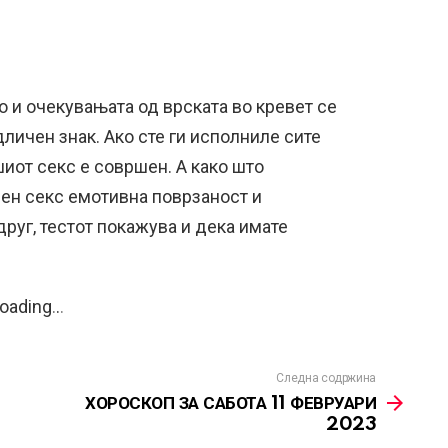
о и очекувањата од врската во кревет се
одличен знак. Ако сте ги исполниле сите
шиот секс е совршен. А како што
ен секс емотивна поврзаност и
друг, тестот покажува и дека имате
oading
.
.
.
Следна содржина
ХОРОСКОП ЗА САБОТА 11 ФЕВРУАРИ
2023