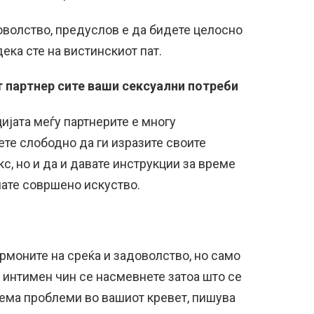
оволство, предуслов е да бидете целосно
ека сте на вистинскиот пат.
 партнер сите ваши сексуални потреби
ијата меѓу партнерите е многу
ете слободно да ги изразите своите
с, но и да и давате инструкции за време
мате совршено искуство.
рмоните на среќа и задоволство, но само
 интимен чин се насмевнете затоа што се
нема проблеми во вашиот кревет, пишува