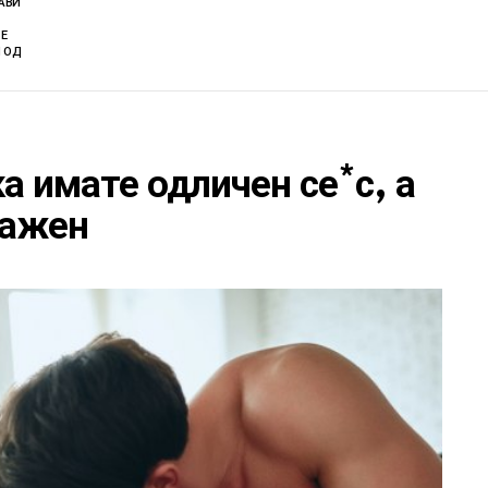
ЈАВИ
Е
 ОД
а имате одличен се*с, а
важен