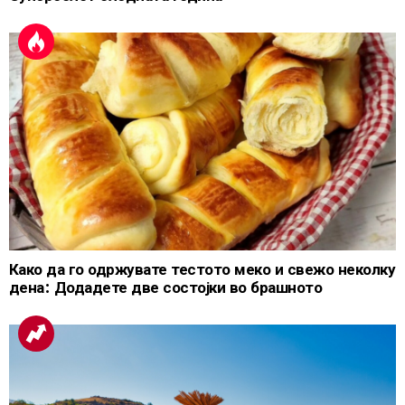
Како да го одржувате тестото меко и свежо неколку
дена: Додадете две состојки во брашното