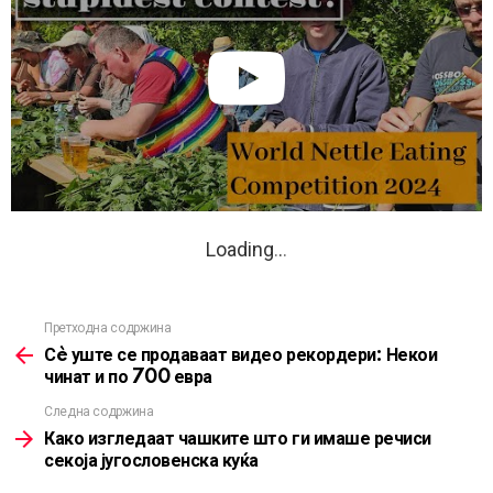
Loading
.
.
.
Претходна содржина
See
more
Сè уште се продаваат видео рекордери: Некои
чинат и по 700 евра
Следна содржина
Како изгледаат чашките што ги имаше речиси
секоја југословенска куќа