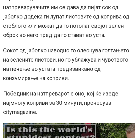
натпреварувачите им се дава да пијат сок од
јаболко додека ги лупат листовите од коприва од
стеблото или можат да го потопат својот зелен
оброк во него пред да го стават во уста.
Сокот од јаболко наводно го олеснува голтањето
на зелените листови, но го ублажува и чувството
на печење во устата предизвикано од
конзумирање на коприви.
Победник на натпреварот е оној кој ќе изеде
најмногу коприви за 30 минути, пренесува
citymagazine.