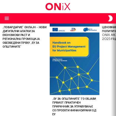
S
S
Menu
„ПОВАРДАРИЕ“ ОНЛАЈН – НОВИ
ЦЕНОВНИК
LATEST
ДИГИТАЛНИ АЛАТКИ ЗА
ПОЛИТИЧ
STORIES
ЕКОНОМСКИ РАСТ И
ONIX.MK
РЕГИОНАЛНА ПРОМОЦИЈА
2025 ГО
ОБЕЗБЕДЕНИ ПРЕКУ „ЕУ ЗА
ОПШТИНИТЕ“
„ЕУ ЗА ОПШТИНИТЕ“ ГО ОБЈАВИ
ПРВИОТ ПРАКТИЧЕН
ПРИРАЧНИК ЗА УПРАВУВАЊЕ
СО ПРОЕКТИ ФИНАНСИРАНИ ОД
ЕУ