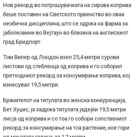
Нов рекорд во потрошувачката на сирова коприва
беше поставен на Светското првенство во оваа
необична дисциплина, што се одржа на фарма за
јаболковини во Вејтаун во близина на англискиот
град Бридпорт.
Том Вилер од Лондон изел 25,4 метри сурови
листови од стебленца од коприва и го соборил
претходниот рекорд за консумирање коприва, кој
изнесувал 19,5 метри.
Бранителот на титулата во женска конкуренција,
Бет Хуџис, ја задржа титулата јадејќи 19,5 метри
лисја од коприва и со тоа го собори сопствениот
рекорд за консумирање на тоа растение, кое гори
од минатата година, за 1,2 метри.