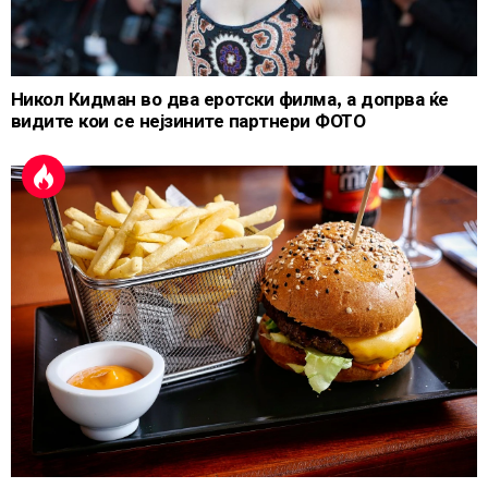
Никол Кидман во два еротски филма, а допрва ќе
видите кои се нејзините партнери ФОТО