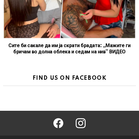
Сите би сакале да им ја скрати брадата: „Мажите ги
бричам во долна облека и седам на нив“ ВИДЕО
FIND US ON FACEBOOK
facebook
instagram