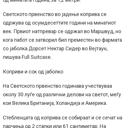
Светското првенство во јадење коприва се
одржува од осумдесеттите години на минатиот
век. Првиот натпревар се одржал во Маршвуд, но
кога пабот се затворил бил преместен во фармата
со јаболка Дорсет Нектар Сидер во Вејтаун,
пишува Full Suitcase.
Коприви и сок од јаболко
На Светското првенство годинава учествуваа
околу 30 луѓе од различни делови на светот, меѓу
кои Велика Британија, Холандија и Америка.
Стебленцата од коприва се собираат и се сечат на
парчиња од 2 стапки или 61 сантиметар. На