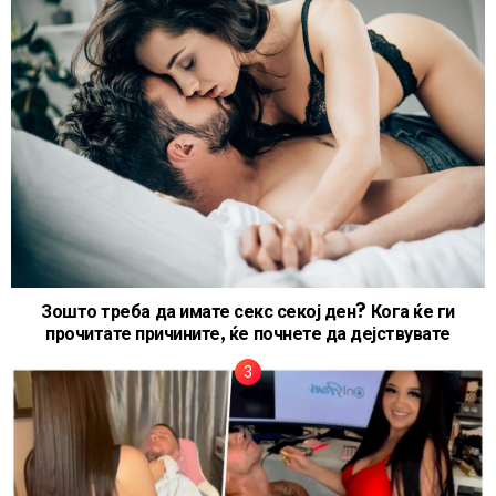
Зошто треба да имате секс секој ден? Кога ќе ги
прочитате причините, ќе почнете да дејствувате