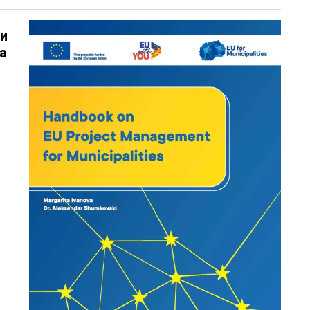
ни
на