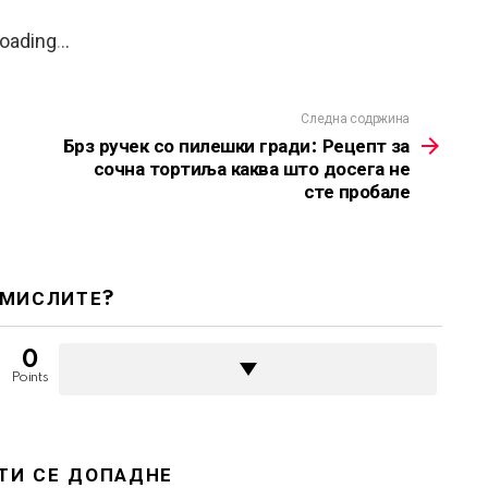
oading
.
.
.
Следна содржина
Брз ручек со пилешки гради: Рецепт за
сочна тортиља каква што досега не
сте пробале
 МИСЛИТЕ?
0
Points
ТИ СЕ ДОПАДНЕ