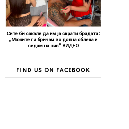
Сите би сакале да им ја скрати брадата:
„Мажите ги бричам во долна облека и
седам на нив“ ВИДЕО
FIND US ON FACEBOOK