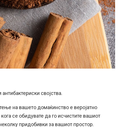
и антибактериски својства.
тење на вашето домаќинство е веројатно
 кога се обидувате да го исчистите вашиот
 неколку придобивки за вашиот простор.