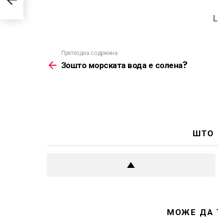
L
Претходна содржина
See
more
Зошто морската вода е солена?
ШТО
МОЖЕ ДА 