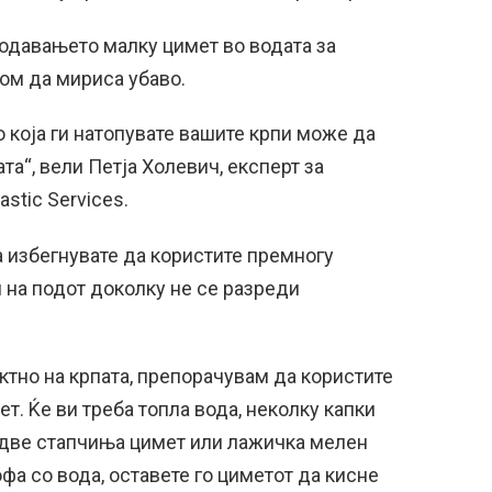
додавањето малку цимет во водата за
ом да мириса убаво.
о која ги натопувате вашите крпи може да
та“, вели Петја Холевич, експерт за
stic Services.
а избегнувате да користите премногу
 на подот доколку не се разреди
ктно на крпата, препорачувам да користите
т. Ќе ви треба топла вода, неколку капки
о две стапчиња цимет или лажичка мелен
фа со вода, оставете го циметот да кисне