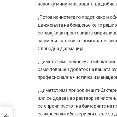
неколку минути за водата да добие 
„Потоа исчистете го подот како и об
движењата на бришење ќе го рашира
оставајќи ја просторијата миризлива
за миење садови ќе помогнат ефика
Слободна Далмација.
„Циметот има неколку антибактериск
само површен додаток на вашата ру
професионална чистачка и менаџерка 
„Циметот има природни антибактерис
или се додава во раствор за чистењ
се спречи растот на бактериите на 
ефикасен антибактериски агенс за д