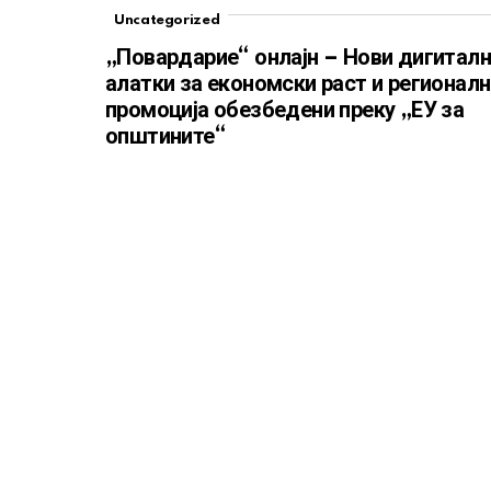
Uncategorized
„Повардарие“ онлајн – Нови дигитал
алатки за економски раст и регионал
промоција обезбедени преку „ЕУ за
општините“