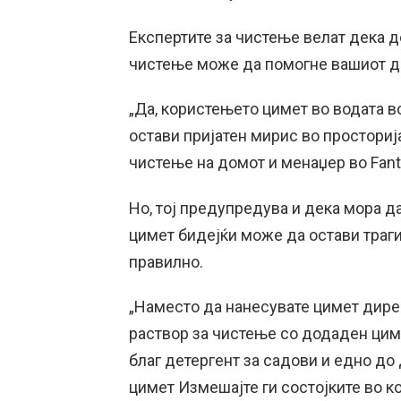
Експертите за чистење велат дека 
чистење може да помогне вашиот д
„Да, користењето цимет во водата в
остави пријатен мирис во просторија
чистење на домот и менаџер во Fanta
Но, тој предупредува и дека мора д
цимет бидејќи може да остави траги
правилно.
„Наместо да нанесувате цимет дире
раствор за чистење со додаден циме
благ детергент за садови и едно д
цимет Измешајте ги состојките во ко