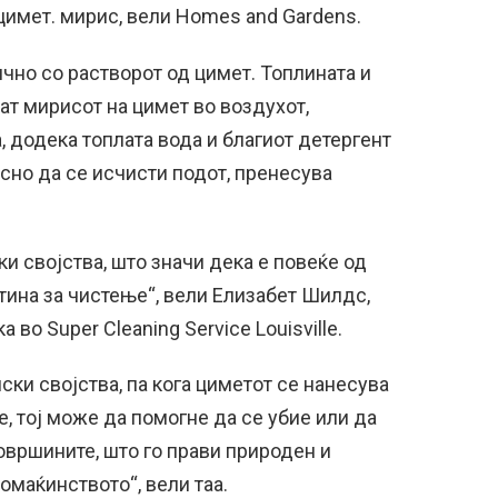
цимет. мирис, вели Homes and Gardens.
ично со растворот од цимет. Топлината и
т мирисот на цимет во воздухот,
, додека топлата вода и благиот детергент
сно да се исчисти подот, пренесува
и својства, што значи дека е повеќе од
тина за чистење“, вели Елизабет Шилдс,
во Super Cleaning Service Louisville.
ки својства, па кога циметот се нанесува
е, тој може да помогне да се убие или да
површините, што го прави природен и
омаќинството“, вели таа.