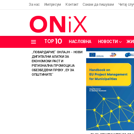
За нас
Импресум
Контакт
Сакам да пишувам
Читај слу
10
TOP
НАСЛОВНА
НОВОСТИ
ЖИ
Menu
„ПОВАРДАРИЕ“ ОНЛАЈН – НОВИ
LATEST
ДИГИТАЛНИ АЛАТКИ ЗА
STORIES
ЕКОНОМСКИ РАСТ И
РЕГИОНАЛНА ПРОМОЦИЈА
ОБЕЗБЕДЕНИ ПРЕКУ „ЕУ ЗА
ОПШТИНИТЕ“