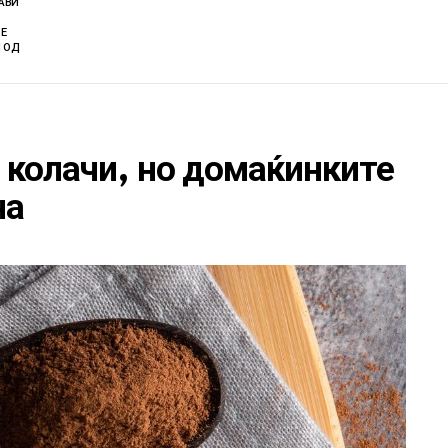
ЈАВИ
Е
 ОД
 колачи, но домаќинките
на